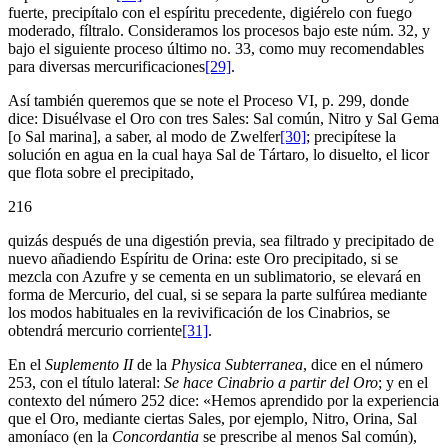
fuerte, precipítalo con el espíritu precedente, digiérelo con fuego
moderado, fíltralo. Consideramos los procesos bajo este núm. 32, y
bajo el siguiente proceso último no. 33, como muy recomendables
para diversas mercurificaciones
[29]
.
Así también queremos que se note el Proceso VI, p. 299, donde
dice: Disuélvase el Oro con tres Sales: Sal común, Nitro y Sal Gema
[o Sal marina], a saber, al modo de Zwelfer
[30]
; precipítese la
solución en agua en la cual haya Sal de Tártaro, lo disuelto, el licor
que flota sobre el precipitado,
216
quizás después de una digestión previa, sea filtrado y precipitado de
nuevo añadiendo Espíritu de Orina: este Oro precipitado, si se
mezcla con Azufre y se cementa en un sublimatorio, se elevará en
forma de Mercurio, del cual, si se separa la parte sulfúrea mediante
los modos habituales en la revivificación de los Cinabrios, se
obtendrá mercurio corriente
[31]
.
En el
Suplemento II
de la
Physica Subterranea
, dice en el número
253, con el título lateral:
Se hace Cinabrio a partir del Oro
; y en el
contexto del número 252 dice: «Hemos aprendido por la experiencia
que el Oro, mediante ciertas Sales, por ejemplo, Nitro, Orina, Sal
amoníaco (en la
Concordantia
se prescribe al menos Sal común),