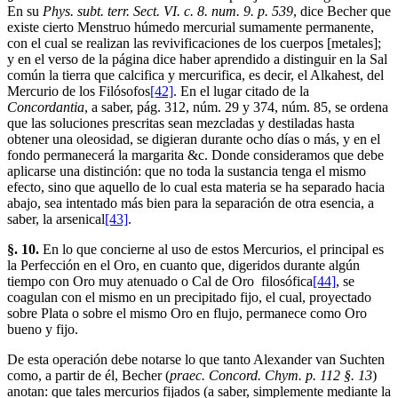
En su
Phys. subt. terr. Sect. VI. c. 8. num. 9. p. 539
, dice Becher que
existe cierto Menstruo húmedo mercurial sumamente permanente,
con el cual se realizan las revivificaciones de los cuerpos [metales];
y en el verso de la página dice haber aprendido a distinguir en la Sal
común la tierra que calcifica y mercurifica, es decir, el Alkahest, del
Mercurio de los Filósofos
[42]
. En el lugar citado de la
Concordantia
, a saber, pág. 312, núm. 29 y 374, núm. 85, se ordena
que las soluciones prescritas sean mezcladas y destiladas hasta
obtener una oleosidad, se digieran durante ocho días o más, y en el
fondo permanecerá la margarita &c. Donde consideramos que debe
aplicarse una distinción: que no toda la sustancia tenga el mismo
efecto, sino que aquello de lo cual esta materia se ha separado hacia
abajo, sea intentado más bien para la separación de otra esencia, a
saber, la arsenical
[43]
.
§. 10.
En lo que concierne al uso de estos Mercurios, el principal es
la Perfección en el Oro, en cuanto que, digeridos durante algún
tiempo con Oro muy atenuado o Cal de Oro filosófica
[44]
, se
coagulan con el mismo en un precipitado fijo, el cual, proyectado
sobre Plata o sobre el mismo Oro en flujo, permanece como Oro
bueno y fijo.
De esta operación debe notarse lo que tanto Alexander van Suchten
como, a partir de él, Becher (
praec. Concord. Chym. p. 112 §. 13
)
anotan: que tales mercurios fijados (a saber, simplemente mediante la