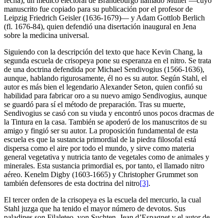
fecha), un médico electoral de Brandeburgo llamado Müller —cuyo
manuscrito fue copiado para su publicación por el profesor de
Leipzig Friedrich Geisler (1636-1679)— y Adam Gottlob Berlich
(fl. 1676-84), quien defendió una disertación inaugural en Jena
sobre la medicina universal.
Siguiendo con la descripción del texto que hace Kevin Chang, la
segunda escuela de crisopeya pone su esperanza en el nitro. Se trata
de una doctrina defendida por Michael Sendivogius (1566-1636),
aunque, hablando rigurosamente, él no es su autor. Según Stahl, el
autor es más bien el legendario Alexander Seton, quien confió su
habilidad para fabricar oro a su nuevo amigo Sendivogius, aunque
se guardó para sí el método de preparación. Tras su muerte,
Sendivogius se casó con su viuda y encontró unos pocos dracmas de
la Tintura en la casa. También se apoderó de los manuscritos de su
amigo y fingió ser su autor. La proposición fundamental de esta
escuela es que la sustancia primordial de la piedra filosofal está
dispersa como el aire por todo el mundo, y sirve como materia
general vegetativa y nutricia tanto de vegetales como de animales y
minerales. Esta sustancia primordial es, por tanto, el llamado nitro
aéreo. Kenelm Digby (1603-1665) y Christopher Grummet son
también defensores de esta doctrina del nitro
[3]
.
El tercer orden de la crisopeya es la escuela del mercurio, la cual
Stahl juzga que ha tenido el mayor número de devotos. Sus
paladines son Filaleteo, von Suchten, Jean d’Espagnet y el autor de