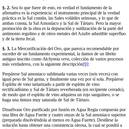
§. 2.
Sea lo que fuere de esto, en verdad el fundamento de la
afirmativa es la experiencia: el instrumento principal de la verdad
práctica es la Sal común, las Sales volátiles urinosas, y lo que de
ambas consta, la Sal Amoníaco y la Sal de Tártaro. Pero la mayor
promoción de la obra es la depuración y sutilización de la parte del
antimonio regulino y de otros metales del Azufre adustible superfluo
y de la tierra fecal.
§. 3.
La Mercurificación del Oro, que parezca recomendable por
suceder de un fundamento experimental, la damos de un librito
antiguo inscrito como
Alchymia vera
, colección de varios procesos
más verdaderos, con la siguiente descripción
[9]
:
Prepárese Sal amoniaco sublimada varias veces (seis veces) con
igual peso de Sal gema, y finalmente una vez por sí sola. Prepárese
Espíritu de vino tartarizado a partir de espíritu de vino
rectificadísimo y Sal de Tártaro reverberada (en recipiente cerrado),
de modo que el espíritu de vino adquiera un rojo sanguíneo, o se
haga una tintura muy saturada de Sal de Tártaro.
Disuélvase Oro purificado por fusión en Agua Regia compuesta por
una libra de Agua Fuerte y cuatro onzas de la Sal amoniaco superior
(preparada disolviéndola al menos en Agua Fuerte). Destílese la
solución hasta obtener una consistencia oleosa, la cual se pondrá a