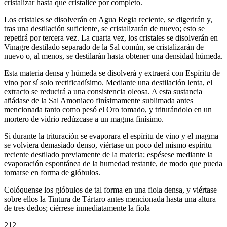
cristalizar hasta que cristalice por completo.
Los cristales se disolverán en Agua Regia reciente, se digerirán y,
tras una destilación suficiente, se cristalizarán de nuevo; esto se
repetirá por tercera vez. La cuarta vez, los cristales se disolverán en
Vinagre destilado separado de la Sal común, se cristalizarán de
nuevo o, al menos, se destilarán hasta obtener una densidad húmeda.
Esta materia densa y húmeda se disolverá y extraerá con Espíritu de
vino por sí solo rectificadísimo. Mediante una destilación lenta, el
extracto se reducirá a una consistencia oleosa. A esta sustancia
añádase de la Sal Amoniaco finísimamente sublimada antes
mencionada tanto como pesó el Oro tomado, y triturándolo en un
mortero de vidrio redúzcase a un magma finísimo.
Si durante la trituración se evaporara el espíritu de vino y el magma
se volviera demasiado denso, viértase un poco del mismo espíritu
reciente destilado previamente de la materia; espésese mediante la
evaporación espontánea de la humedad restante, de modo que pueda
tomarse en forma de glóbulos.
Colóquense los glóbulos de tal forma en una fiola densa, y viértase
sobre ellos la Tintura de Tártaro antes mencionada hasta una altura
de tres dedos; ciérrese inmediatamente la fiola
212