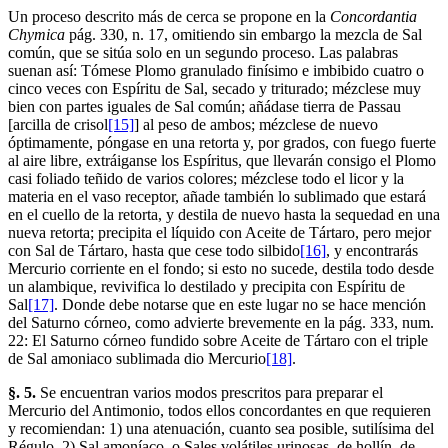
Un proceso descrito más de cerca se propone en la
Concordantia
Chymica
pág. 330, n. 17, omitiendo sin embargo la mezcla de Sal
común, que se sitúa solo en un segundo proceso. Las palabras
suenan así: Tómese Plomo granulado finísimo e imbibido cuatro o
cinco veces con Espíritu de Sal, secado y triturado; mézclese muy
bien con partes iguales de Sal común; añádase tierra de Passau
[arcilla de crisol
[15]
] al peso de ambos; mézclese de nuevo
óptimamente, póngase en una retorta y, por grados, con fuego fuerte
al aire libre, extráiganse los Espíritus, que llevarán consigo el Plomo
casi foliado teñido de varios colores; mézclese todo el licor y la
materia en el vaso receptor, añade también lo sublimado que estará
en el cuello de la retorta, y destila de nuevo hasta la sequedad en una
nueva retorta; precipita el líquido con Aceite de Tártaro, pero mejor
con Sal de Tártaro, hasta que cese todo silbido
[16]
, y encontrarás
Mercurio corriente en el fondo; si esto no sucede, destila todo desde
un alambique, revivifica lo destilado y precipita con Espíritu de
Sal
[17]
. Donde debe notarse que en este lugar no se hace mención
del Saturno córneo, como advierte brevemente en la pág. 333, num.
22: El Saturno córneo fundido sobre Aceite de Tártaro con el triple
de Sal amoniaco sublimada dio Mercurio
[18]
.
§. 5.
Se encuentran varios modos prescritos para preparar el
Mercurio del Antimonio, todos ellos concordantes en que requieren
y recomiendan: 1) una atenuación, cuanto sea posible, sutilísima del
Régulo, 2) Sal amoníaco, o Sales volátiles urinosas, de hollín, de