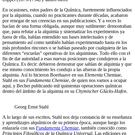
En ocasiones, estos padres de la Química, fuertemente influenciados
por la alquimia, cuando no practicantes durante décadas, acabaron
por renegar de sus creencias en sus publicaciones. Y a veces lo
hacían de una forma obligada, aunque muy sutilmente: demostraban
que, para refutar a la alquimia y sistematizar los experimentos ya
fuera de ella, habían entendido sus bases intelectuales y de
pensamiento así como también habían experimentado hasta en los
más profundos rincones o se habían paseado por cualquiera de las
diferentes “escuelas” operativas de los alquimistas. Todo ello con el
fin de dar autoridad a esas nuevas posiciones que condujeron a la
Química. Es decir: debieron demostrar que sabían de alquimia y que
ese mismo conocimiento les condujo a las afueras de la propia
alquimia. Así lo hicieron Boerhaave en sus
Elementa
Chemiae,
Stahl en sus
Fundamenta Chemiae
, de quien nos vamos a ocupar
aquí, y Becher publicando mil quinientas operaciones químicas
dentro del ámbito de la alquimia en su
Chymischer Glücks-Hafen
.
Georg Ernst Stahl
A lo largo de sus escritos, Stahl nos deja constancia de su enseñanza
y aprendizajes alquímicos de su primera época, aunque luego los
enlazaría con sus
Fundamenta Chemiae
, también conocido como
Principios Filosóficos de la Química Universal
. Las ediciones en