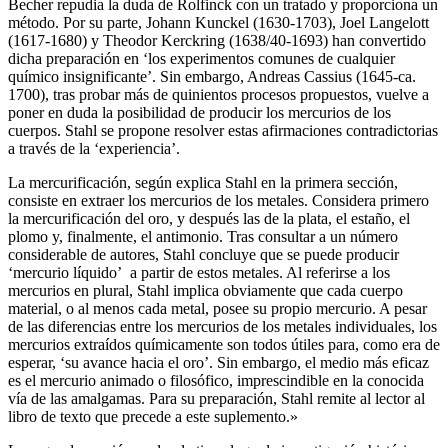
Becher repudia la duda de Rolfinck con un tratado y proporciona un
método. Por su parte, Johann Kunckel (1630-1703), Joel Langelott
(1617-1680) y Theodor Kerckring (1638/40-1693) han convertido
dicha preparación en ‘los experimentos comunes de cualquier
químico insignificante’. Sin embargo, Andreas Cassius (1645-ca.
1700), tras probar más de quinientos procesos propuestos, vuelve a
poner en duda la posibilidad de producir los mercurios de los
cuerpos. Stahl se propone resolver estas afirmaciones contradictorias
a través de la ‘experiencia’.
La mercurificación, según explica Stahl en la primera sección,
consiste en extraer los mercurios de los metales. Considera primero
la mercurificación del oro, y después las de la plata, el estaño, el
plomo y, finalmente, el antimonio. Tras consultar a un número
considerable de autores, Stahl concluye que se puede producir
‘mercurio líquido’ a partir de estos metales. Al referirse a los
mercurios en plural, Stahl implica obviamente que cada cuerpo
material, o al menos cada metal, posee su propio mercurio. A pesar
de las diferencias entre los mercurios de los metales individuales, los
mercurios extraídos químicamente son todos útiles para, como era de
esperar, ‘su avance hacia el oro’. Sin embargo, el medio más eficaz
es el mercurio animado o filosófico, imprescindible en la conocida
vía de las amalgamas. Para su preparación, Stahl remite al lector al
libro de texto que precede a este suplemento.»