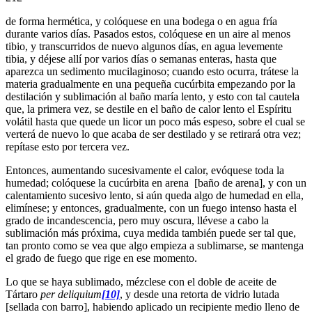
de forma hermética, y colóquese en una bodega o en agua fría
durante varios días. Pasados estos, colóquese en un aire al menos
tibio, y transcurridos de nuevo algunos días, en agua levemente
tibia, y déjese allí por varios días o semanas enteras, hasta que
aparezca un sedimento mucilaginoso; cuando esto ocurra, trátese la
materia gradualmente en una pequeña cucúrbita empezando por la
destilación y sublimación al baño maría lento, y esto con tal cautela
que, la primera vez, se destile en el baño de calor lento el Espíritu
volátil hasta que quede un licor un poco más espeso, sobre el cual se
verterá de nuevo lo que acaba de ser destilado y se retirará otra vez;
repítase esto por tercera vez.
Entonces, aumentando sucesivamente el calor, evóquese toda la
humedad; colóquese la cucúrbita en arena [baño de arena], y con un
calentamiento sucesivo lento, si aún queda algo de humedad en ella,
elimínese; y entonces, gradualmente, con un fuego intenso hasta el
grado de incandescencia, pero muy oscura, llévese a cabo la
sublimación más próxima, cuya medida también puede ser tal que,
tan pronto como se vea que algo empieza a sublimarse, se mantenga
el grado de fuego que rige en ese momento.
Lo que se haya sublimado, mézclese con el doble de aceite de
Tártaro
per deliquium
[10]
, y desde una retorta de vidrio lutada
[sellada con barro], habiendo aplicado un recipiente medio lleno de