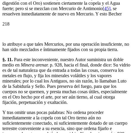
digestión con el Oro) sostienen ciertamente la copela y el Agua
fuerte; pero si se mezclan con Mercurio de Antimonio
[45]
, se
resuelven inmediatamente de nuevo en Mercurio. Y esto Becher
218
lo atribuye a que tales Mercurios, por una operación insuficiente, no
han sido mezclados e íntimamente fijados con su propia tierra.
§. 11.
Para este inconveniente, nuestro Autor suministra un doble
medio en
Minera arenar.
p. 928, hacia el final, donde dice: Su vidrio
es de tal naturaleza que da entrada a todas las cosas, conserva los
metales en flujo, y fija los minerales volátiles y los vapores
minerales; por lo cual los Antiguos, no sin razón, lo llamaban Luto
de la Sabiduría y Sello. Pues preserva del fuego, para que los
cuerpos no se quemen, y presta muchas cosas útiles, especialmente
en el Oro hecho por el arte, por ser aún tierno, al cual otorga
fijación, perpetuación y exaltación.
Y tras omitir unas pocas palabras: No ordena proceder
inmediatamente a la copela con tal Oro tierno aún no
suficientemente conectado, ni suficientemente dotado de un cuerpo
terrestre conveniente a su esencia, sino que ordena fijarlo e