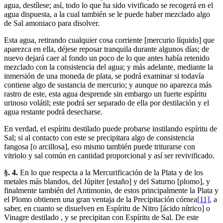
agua, destílese; así, todo lo que ha sido vivificado se recogerá en el
agua dispuesta, a la cual también se le puede haber mezclado algo
de Sal amoniaco para disolver.
Esta agua, retirando cualquier cosa corriente [mercurio líquido] que
aparezca en ella, déjese reposar tranquila durante algunos días; de
nuevo dejará caer al fondo un poco de lo que antes había retenido
mezclado con la consistencia del agua; y más adelante, mediante la
inmersión de una moneda de plata, se podrá examinar si todavía
contiene algo de sustancia de mercurio; y aunque no aparezca más
rastro de este, esta agua desprende sin embargo un fuerte espíritu
urinoso volátil; este podrá ser separado de ella por destilación y el
agua restante podrá desecharse.
En verdad, el espíritu destilado puede probarse instilando espíritu de
Sal; si al contacto con este se precipitara algo de consistencia
fangosa [o arcillosa], eso mismo también puede triturarse con
vitriolo y sal común en cantidad proporcional y así ser revivificado.
§. 4.
En lo que respecta a la Mercurificación de la Plata y de los
metales más blandos, del Júpiter [estaño] y del Saturno [plomo], y
finalmente también del Antimonio, de estos principalmente la Plata y
el Plomo obtienen una gran ventaja de la Precipitación córnea
[11]
, a
saber, en cuanto se disuelven en Espíritu de Nitro [ácido nítrico] o
Vinagre destilado , y se precipitan con Espíritu de Sal. De este