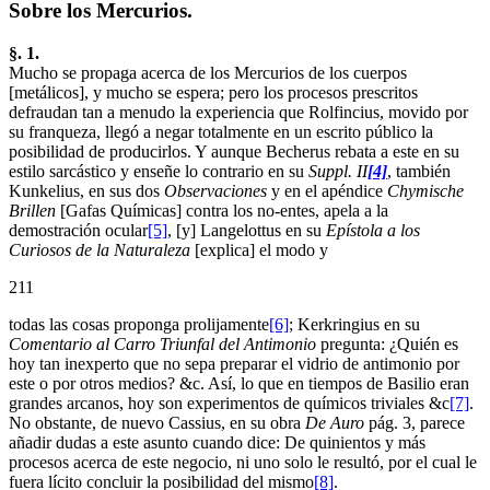
Sobre los Mercurios.
§. 1.
Mucho se propaga acerca de los Mercurios de los cuerpos
[metálicos], y mucho se espera; pero los procesos prescritos
defraudan tan a menudo la experiencia que Rolfincius, movido por
su franqueza, llegó a negar totalmente en un escrito público la
posibilidad de producirlos. Y aunque Becherus rebata a este en su
estilo sarcástico y enseñe lo contrario en su
Suppl. II
[4]
, también
Kunkelius, en sus dos
Observaciones
y en el apéndice
Chymische
Brillen
[Gafas Químicas] contra los no-entes, apela a la
demostración ocular
[5]
, [y] Langelottus en su
Epístola a los
Curiosos de la Naturaleza
[explica] el modo y
211
todas las cosas proponga prolijamente
[6]
; Kerkringius en su
Comentario al Carro Triunfal del Antimonio
pregunta: ¿Quién es
hoy tan inexperto que no sepa preparar el vidrio de antimonio por
este o por otros medios? &c. Así, lo que en tiempos de Basilio eran
grandes arcanos, hoy son experimentos de químicos triviales &c
[7]
.
No obstante, de nuevo Cassius, en su obra
De Auro
pág. 3, parece
añadir dudas a este asunto cuando dice: De quinientos y más
procesos acerca de este negocio, ni uno solo le resultó, por el cual le
fuera lícito concluir la posibilidad del mismo
[8]
.