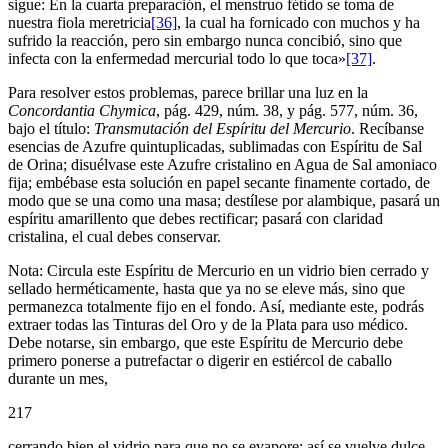
sigue: En la cuarta preparación, el menstruo fétido se toma de
nuestra fiola meretricia
[36]
, la cual ha fornicado con muchos y ha
sufrido la reacción, pero sin embargo nunca concibió, sino que
infecta con la enfermedad mercurial todo lo que toca»
[37]
.
Para resolver estos problemas, parece brillar una luz en la
Concordantia Chymica
, pág. 429, núm. 38, y pág. 577, núm. 36,
bajo el título:
Transmutación del Espíritu del Mercurio
. Recíbanse
esencias de Azufre quintuplicadas, sublimadas con Espíritu de Sal
de Orina; disuélvase este Azufre cristalino en Agua de Sal amoniaco
fija; embébase esta solución en papel secante finamente cortado, de
modo que se una como una masa; destílese por alambique, pasará un
espíritu amarillento que debes rectificar; pasará con claridad
cristalina, el cual debes conservar.
Nota: Circula este Espíritu de Mercurio en un vidrio bien cerrado y
sellado herméticamente, hasta que ya no se eleve más, sino que
permanezca totalmente fijo en el fondo. Así, mediante este, podrás
extraer todas las Tinturas del Oro y de la Plata para uso médico.
Debe notarse, sin embargo, que este Espíritu de Mercurio debe
primero ponerse a putrefactar o digerir en estiércol de caballo
durante un mes,
217
cerrando bien el vidrio para que no se evapore; así se vuelve dulce