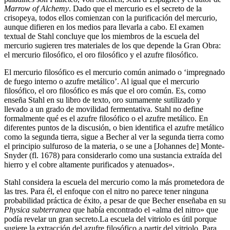
Marrow of Alchemy
. Dado que el mercurio es el secreto de la
crisopeya, todos ellos comienzan con la purificación del mercurio,
aunque difieren en los medios para llevarla a cabo. El examen
textual de Stahl concluye que los miembros de la escuela del
mercurio sugieren tres materiales de los que depende la Gran Obra:
el mercurio filosófico, el oro filosófico y el azufre filosófico.
El mercurio filosófico es el mercurio común animado o ‘impregnado
de fuego interno o azufre metálico’. Al igual que el mercurio
filosófico, el oro filosófico es más que el oro común. Es, como
enseña Stahl en su libro de texto, oro sumamente sutilizado y
llevado a un grado de movilidad fermentativa. Stahl no define
formalmente qué es el azufre filosófico o el azufre metálico. En
diferentes puntos de la discusión, o bien identifica el azufre metálico
como la segunda tierra, sigue a Becher al ver la segunda tierra como
el principio sulfuroso de la materia, o se une a [Johannes de] Monte-
Snyder (fl. 1678) para considerarlo como una sustancia extraída del
hierro y el cobre altamente purificados y atenuados».
Stahl considera la escuela del mercurio como la más prometedora de
las tres. Para él, el enfoque con el nitro no parece tener ninguna
probabilidad práctica de éxito, a pesar de que Becher enseñaba en su
Physica subterranea
que había encontrado el «alma del nitro» que
podía revelar un gran secreto.La escuela del vitriolo es útil porque
sugiere la extracción del azufre filosófico a partir del vitriolo. Para