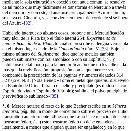
mediante la sola trituración y cocción con agua común, se resuelve
de tal modo que muy fácilmente se transforma en Mercurio a través
del mercurio, y con este, al añadirse principalmente Azufre común,
se eleva en Cinabrio, y se convierte en mercurio corriente si se libera
del Azufre»
[32]
.
Habiendo interpuesto algunas cosas, propone una Mercurificación
muy fácil de la Plata bajo el título lateral 254:
Experimento de
mercurificación de la Plata
; lo cual se prescribe en lengua vernácula
en el mismo lugar citado de la
Concordantia
núm. VI
[33]
. Bajo el
mismo número del
Suplemento
, dice que los metales también
pueden sublimarse con Sal amoníaco o con su Espíritu
[34]
, y
habilitarse de tal modo para la mercurificación que no les falte nada
más que la revivificación: proposición con la que merece ser
comparada la prescripción de las páginas y números alegados 314,
32 bajo el N.B. [Nota Bene]: «Toma el metal que quieras, disuélvelo
en Espíritu de Orina, filtra lo disuelto y precipítalo (es dudoso si con
Espíritu de vino o Espíritu de Vitriolo); sublima el polvo precipitado,
y revivifica lo sublimado»
[35]
§. 8.
Merece notarse el resto de lo que Becher escribe en su
Minera
arenaria
, pág. 898, a modo de comentario sobre el proceso de Lulio
transmitido anteriormente: «Puesto que Lulio hace mención de cierto
menstruo fétido, (…) este menstruo fétido no debe entenderse
literalmente, a menos que alguien quiera ser engañado; y en lo que