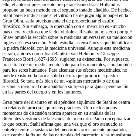
ello, el autor supuestamente pre-paracelsiano Isaac Hollandus
propone un buen método en el segundo tratado añadido. De hecho,
Stahl parece indicar que si el vitriolo ha de jugar algún papel en la
Gran Obra, sería precisamente el de proporcionar el azufre
filosófico. Sin embargo, la operación con el mercurio es «mucho
más cierta y exitosa que la del vitriolo». Resulta un misterio por qué
Shaw omitió la sección sobre la medicina universal en su traducción
inglesa. En esa sección, Stahl estudia las enseñanzas que identifican
la piedra filosofal con la medicina universal. Aunque esta medicina
es rara, autores como Joan Baptiste van Helmont y Giuseppe
Francesco Borri (1627-1695) sugieren su existencia. Por supuesto,
no se trata de un medicamento solo para los minerales, sino también
para los seres humanos. Para alcanzar sus efectos medicinales, no
puede existir en la forma sólida de oro que produce la piedra
filosofal. Se trata más bien de un «spiritus mercurii» o de una
sustancia mercurial que abandona su fijeza para ganar penetración
en las partes del cuerpo y en los humores.
Gran parte del discurso en el apéndice alquímico de Stahl se centra
en relatos de procesos químicos prácticos. Uno de los pocos
momentos de discusión teórica aparece en su análisis de las
diferentes versiones de la escuela del mercurio. Para conceptualizar
lo que ocurre, Stahl afirma que, una vez que el oro atenuado se
entreteje entre la sustancia del mercurio correctamente preparado,
este cambia la figura de las partículas del mercurio y las transforma