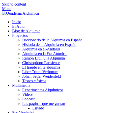
Skip to content
Menu
Inicio
El Autor
Blog de Alquimia
Proyectos
Diccionario de la Alquimia en España
Historia de la Alquimia en España
Alquimia en al-Andalus
Alquimia en la Era Atómica
Ramón Llull y la Alquimia
Christophoro Parisiense
El fraude en la alquimia
Liber Trium Verborum
Johan Seger Weidenfeld
Textos clásicos
Multimedia
Experimentos Alquímicos
Videos
Podcast
Las páginas que me gustan
Listado
Ser Alquimista