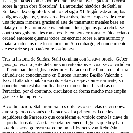
La segunda sección es donde tiene lugar la investigación histórica
sobre la ‘gran obra filosófica’. La autoridad histórica de Stahl es
Suidas, el lexicógrafo bizantino del siglo XI. Según este autor, los
antiguos egipcios, y más tarde los árabes, fueron capaces de crear
una riqueza inmensa gracias al arte de transmutar metales base en
plata y oro. Esa riqueza envalentonó a los egipcios para rebelarse
contra sus gobernantes romanos. El emperador romano Diocleciano
ordenó entonces quemar todos los escritos sobre el arte aurífico y
matar a todos los que lo conocieran. Sin embargo, el conocimiento
de ese arte se propagó entre los árabes.
Tras la historia de Suidas, Stahl continúa con la suya propia. Geber
puso por escrito parte del conocimiento árabe, el cual se convirtió en
la fuente para los siglos posteriores. Paracelso fue fundamental para
difundir ese conocimiento en Europa. Aunque Basilio Valentín e
Isaac Hollandus habían escrito sobre crisopeya anteriormente, su
conocimiento estaba confinado en manuscritos. Las obras de
Paracelso, por el contrario, circularon de forma mucho más amplia
gracias a la imprenta.
A continuación, Stahl nombra tres órdenes o escuelas de crisopeya
que surgieron después de Paracelso. La primera es la de los
seguidores de Paracelso que consideran el vitriolo como la clave de
la piedra filosofal. A esta escuela pertenecen figuras que hoy han
pasado a ser algo oscuras, como un tal Jodocus van Rehe (sin