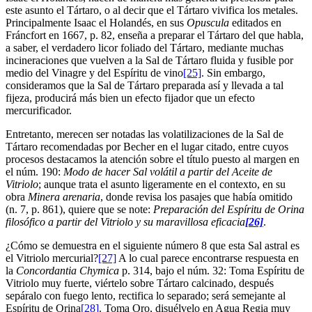
este asunto el Tártaro, o al decir que el Tártaro vivifica los metales.
Principalmente Isaac el Holandés, en sus
Opuscula
editados en
Fráncfort en 1667, p. 82, enseña a preparar el Tártaro del que habla,
a saber, el verdadero licor foliado del Tártaro, mediante muchas
incineraciones que vuelven a la Sal de Tártaro fluida y fusible por
medio del Vinagre y del Espíritu de vino
[25]
. Sin embargo,
consideramos que la Sal de Tártaro preparada así y llevada a tal
fijeza, producirá más bien un efecto fijador que un efecto
mercurificador.
Entretanto, merecen ser notadas las volatilizaciones de la Sal de
Tártaro recomendadas por Becher en el lugar citado, entre cuyos
procesos destacamos la atención sobre el título puesto al margen en
el núm. 190:
Modo de hacer Sal volátil a partir del Aceite de
Vitriolo
; aunque trata el asunto ligeramente en el contexto, en su
obra
Minera arenaria
, donde revisa los pasajes que había omitido
(n. 7, p. 861), quiere que se note:
Preparación del Espíritu de Orina
filosófico a partir del Vitriolo y su maravillosa eficacia
[26]
.
¿Cómo se demuestra en el siguiente número 8 que esta Sal astral es
el Vitriolo mercurial?
[27]
A lo cual parece encontrarse respuesta en
la
Concordantia Chymica
p. 314, bajo el núm. 32: Toma Espíritu de
Vitriolo muy fuerte, viértelo sobre Tártaro calcinado, después
sepáralo con fuego lento, rectifica lo separado; será semejante al
Espíritu de Orina
[28]
. Toma Oro, disuélvelo en Agua Regia muy