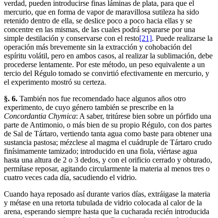
verdad, pueden introducirse finas láminas de plata, para que el
mercurio, que en forma de vapor de maravillosa sutileza ha sido
retenido dentro de ella, se deslice poco a poco hacia ellas y se
concentre en las mismas, de las cuales podrá separarse por una
simple destilación y conservarse con el resto
[21]
. Puede realizarse la
operación más brevemente sin la extracción y cohobación del
espíritu volátil, pero en ambos casos, al realizar la sublimación, debe
procederse lentamente. Por este método, un peso equivalente a un
tercio del Régulo tomado se convirtió efectivamente en mercurio, y
el experimento mostró su certeza.
§. 6.
También nos fue recomendado hace algunos años otro
experimento, de cuyo género también se prescribe en la
Concordantia Chymica
: A saber, tritúrese bien sobre un pórfido una
parte de Antimonio, o más bien de su propio Régulo, con dos partes
de Sal de Tártaro, vertiendo tanta agua como baste para obtener una
sustancia pastosa; mézclese al magma el cuádruple de Tártaro crudo
finísimamente tamizado; introducido en una fiola, viértase agua
hasta una altura de 2 o 3 dedos, y con el orificio cerrado y obturado,
permítase reposar, agitando circularmente la materia al menos tres o
cuatro veces cada día, sacudiendo el vidrio.
Cuando haya reposado así durante varios días, extráigase la materia
y métase en una retorta tubulada de vidrio colocada al calor de la
arena, esperando siempre hasta que la cucharada recién introducida