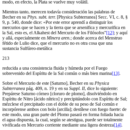
modo, en efecto, la Plata se vuelve muy volátil.
Mientras tanto, merecen todavía consideración las palabras de
Becher en su
Phys. subt. terr.
[Physica Subterranea] Secc. VI, c. 8, §
9, p. 540, donde dice: «Por este error aprendí a distinguir los
mercurios que se hacen y la tierra que se arsenifica y mercurifica en
la Sal, esto es, el Alkahest del Mercurio de los Filósofos”
[12]
; y aquí
y allá, especialmente en
Minera aren.
; donde acerca del Menstruo
fétido de Lulio dice, que el mercurio no es otra cosa que una
sustancia Sulfúreo-metálica
213
reducida a una consistencia fluida y húmeda por el Fuego
sobrevenido del Espíritu de la Sal común o más bien marina
[13]
.
Sobre el Mercurio de este [Saturno], Becher en su
Physica
Subterranea
pág. 409, n. 19 y en su
Suppl. II
, dice lo siguiente:
Prepárese Saturno córneo [cloruro de plomo], disolviéndolo en
Espíritu de Nitro [ácido nítrico] y precipitándolo con Espíritu de Sal;
mézclese el precipitado con el doble de su peso de Sal común e
incorpórense ambos con bolo [arcilla]; destílese con fuego fuerte: de
este modo, una gran parte del Plomo pasará en forma foliada hacia
el agua dispuesta, la cual, según se atestigua, puede ser totalmente
vivificada en Mercurio corriente mediante una ligera destreza
[14]
.