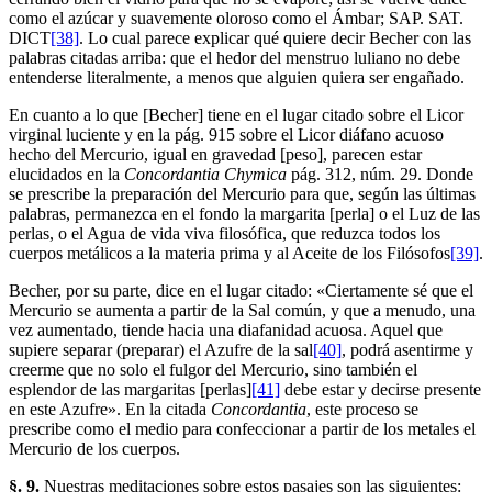
como el azúcar y suavemente oloroso como el Ámbar; SAP. SAT.
DICT
[38]
. Lo cual parece explicar qué quiere decir Becher con las
palabras citadas arriba: que el hedor del menstruo luliano no debe
entenderse literalmente, a menos que alguien quiera ser engañado.
En cuanto a lo que [Becher] tiene en el lugar citado sobre el Licor
virginal luciente y en la pág. 915 sobre el Licor diáfano acuoso
hecho del Mercurio, igual en gravedad [peso], parecen estar
elucidados en la
Concordantia Chymica
pág. 312, núm. 29. Donde
se prescribe la preparación del Mercurio para que, según las últimas
palabras, permanezca en el fondo la margarita [perla] o el Luz de las
perlas, o el Agua de vida viva filosófica, que reduzca todos los
cuerpos metálicos a la materia prima y al Aceite de los Filósofos
[39]
.
Becher, por su parte, dice en el lugar citado: «Ciertamente sé que el
Mercurio se aumenta a partir de la Sal común, y que a menudo, una
vez aumentado, tiende hacia una diafanidad acuosa. Aquel que
supiere separar (preparar) el Azufre de la sal
[40]
, podrá asentirme y
creerme que no solo el fulgor del Mercurio, sino también el
esplendor de las margaritas [perlas]
[41]
debe estar y decirse presente
en este Azufre». En la citada
Concordantia
, este proceso se
prescribe como el medio para confeccionar a partir de los metales el
Mercurio de los cuerpos.
§. 9.
Nuestras meditaciones sobre estos pasajes son las siguientes: