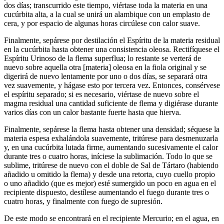
dos días; transcurrido este tiempo, viértase toda la materia en una
cucúrbita alta, a la cual se unirá un alambique con un emplasto de
cera, y por espacio de algunas horas circúlese con calor suave.
Finalmente, sepárese por destilación el Espíritu de la materia residual
en la cucúrbita hasta obtener una consistencia oleosa. Rectifíquese el
Espíritu Urinoso de la flema superflua; lo restante se verterá de
nuevo sobre aquella otra [materia] oleosa en la fiola original y se
digerirá de nuevo lentamente por uno o dos días, se separará otra
vez suavemente, y hágase esto por tercera vez. Entonces, consérvese
el espíritu separado; si es necesario, viértase de nuevo sobre el
magma residual una cantidad suficiente de flema y digiérase durante
varios días con un calor bastante fuerte hasta que hierva.
Finalmente, sepárese la flema hasta obtener una densidad; séquese la
materia espesa exhalándola suavemente, tritúrese para desmenuzarla
y, en una cucúrbita lutada firme, aumentando sucesivamente el calor
durante tres o cuatro horas, iníciese la sublimación. Todo lo que se
sublime, tritúrese de nuevo con el doble de Sal de Tártaro (habiendo
añadido u omitido la flema) y desde una retorta, cuyo cuello propio
o uno añadido (que es mejor) esté sumergido un poco en agua en el
recipiente dispuesto, destílese aumentando el fuego durante tres o
cuatro horas, y finalmente con fuego de supresión.
De este modo se encontrará en el recipiente Mercurio; en el agua, en