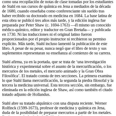
como una recopilación de notas de clase tomadas por los estudiantes
de Stahl en sus cursos de química en Jena a mediados de la década
de 1680, cuando enseñaba como conferenciante sin sueldo tras
haber recibido su doctorado en medicina en 1684. La base latina de
esta obra se publicó tres años más tarde, y la edición inglesa fue
preparada por Peter Shaw (c. 1694-1763) —él mismo un conocido
médico-químico, editor y traductor en Gran Bretaña— y publicada
en 1730. Ni las traducciones ni el original latino fueron
proporcionados por el propio instructor ni recibieron su permiso
explícito. Más tarde, Stahl incluso lamentó la publicación de este
libro. A pesar de su pesar, nunca negó que el libro de texto y sus
suplementos representaran su enseñanza al comienzo de su carrera.
Stahl afirma, ya en la portada, que se trata de ‘una investigación
histórica y experimental sobre el asunto de la mercurificación, o los
mercurios de los metales, el mercurio animado y la Gran Obra
Filosófica’. El tratado consta de tres secciones. La primera examina
lo que Stahl llama mercurificación, la segunda la piedra filosofal y la
tercera la medicina universal. Esta tercera sección, sin embargo, fue
eliminada en la edición inglesa de Shaw, así como también el citado
tratado adjunto de Hollandus.
Stahl abre su tratado alquímico con una disputa reciente. Werner
Rolfinck (1599-1673), profesor de medicina y química en Jena,
duda de la posibilidad de preparar mercurios a partir de los metales.