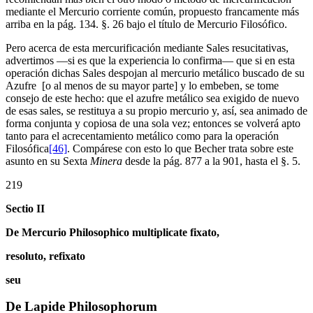
mediante el Mercurio corriente común, propuesto francamente más
arriba en la pág. 134. §. 26 bajo el título de Mercurio Filosófico.
Pero acerca de esta mercurificación mediante Sales resucitativas,
advertimos —si es que la experiencia lo confirma— que si en esta
operación dichas Sales despojan al mercurio metálico buscado de su
Azufre [o al menos de su mayor parte] y lo embeben, se tome
consejo de este hecho: que el azufre metálico sea exigido de nuevo
de esas sales, se restituya a su propio mercurio y, así, sea animado de
forma conjunta y copiosa de una sola vez; entonces se volverá apto
tanto para el acrecentamiento metálico como para la operación
Filosófica
[46]
. Compárese con esto lo que Becher trata sobre este
asunto en su Sexta
Minera
desde la pág. 877 a la 901, hasta el §. 5.
219
Sectio II
De Mercurio Philosophico multiplicate fixato,
resoluto, refixato
seu
De Lapide Philosophorum