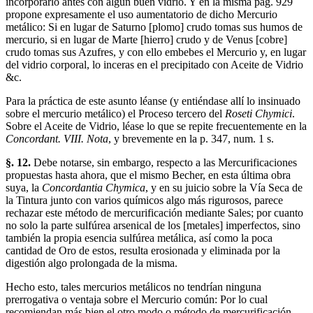
incorporarlo antes con algún buen vidrio. Y en la misma pág. 929
propone expresamente el uso aumentatorio de dicho Mercurio
metálico: Si en lugar de Saturno [plomo] crudo tomas sus humos de
mercurio, si en lugar de Marte [hierro] crudo y de Venus [cobre]
crudo tomas sus Azufres, y con ello embebes el Mercurio y, en lugar
del vidrio corporal, lo inceras en el precipitado con Aceite de Vidrio
&c.
Para la práctica de este asunto léanse (y entiéndase allí lo insinuado
sobre el mercurio metálico) el Proceso tercero del
Roseti Chymici
.
Sobre el Aceite de Vidrio, léase lo que se repite frecuentemente en la
Concordant. VIII. Nota
, y brevemente en la p. 347, num. 1 s.
§. 12.
Debe notarse, sin embargo, respecto a las Mercurificaciones
propuestas hasta ahora, que el mismo Becher, en esta última obra
suya, la
Concordantia Chymica
, y en su juicio sobre la Vía Seca de
la Tintura junto con varios químicos algo más rigurosos, parece
rechazar este método de mercurificación mediante Sales; por cuanto
no solo la parte sulfúrea arsenical de los [metales] imperfectos, sino
también la propia esencia sulfúrea metálica, así como la poca
cantidad de Oro de estos, resulta erosionada y eliminada por la
digestión algo prolongada de la misma.
Hecho esto, tales mercurios metálicos no tendrían ninguna
prerrogativa o ventaja sobre el Mercurio común: Por lo cual
recomiendan más bien el otro modo o método de mercurificación