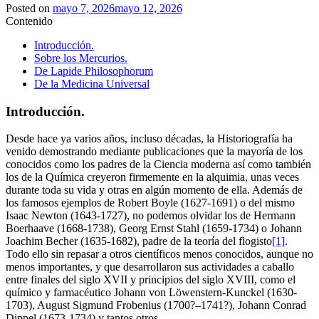
Posted on
mayo 7, 2026
mayo 12, 2026
Contenido
Introducción.
Sobre los Mercurios.
De Lapide Philosophorum
De la Medicina Universal
Introducción.
Desde hace ya varios años, incluso décadas, la Historiografía ha
venido demostrando mediante publicaciones que la mayoría de los
conocidos como los padres de la Ciencia moderna así como también
los de la Química creyeron firmemente en la alquimia, unas veces
durante toda su vida y otras en algún momento de ella. Además de
los famosos ejemplos de Robert Boyle (1627-1691) o del mismo
Isaac Newton (1643-1727), no podemos olvidar los de Hermann
Boerhaave (1668-1738), Georg Ernst Stahl (1659-1734) o Johann
Joachim Becher (1635-1682), padre de la teoría del flogisto
[1]
.
Todo ello sin repasar a otros científicos menos conocidos, aunque no
menos importantes, y que desarrollaron sus actividades a caballo
entre finales del siglo XVII y principios del siglo XVIII, como el
químico y farmacéutico Johann von Löwenstern-Kunckel (1630-
1703), August Sigmund Frobenius (1700?–1741?), Johann Conrad
Dippel (1673-1734) y tantos otros.