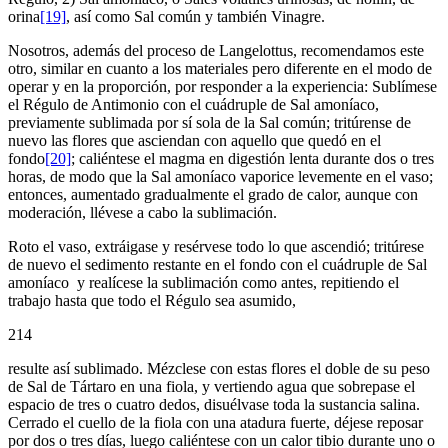
orina
[19]
, así como Sal común y también Vinagre.
Nosotros, además del proceso de Langelottus, recomendamos este
otro, similar en cuanto a los materiales pero diferente en el modo de
operar y en la proporción, por responder a la experiencia: Sublímese
el Régulo de Antimonio con el cuádruple de Sal amoníaco,
previamente sublimada por sí sola de la Sal común; tritúrense de
nuevo las flores que asciendan con aquello que quedó en el
fondo
[20]
; caliéntese el magma en digestión lenta durante dos o tres
horas, de modo que la Sal amoníaco vaporice levemente en el vaso;
entonces, aumentado gradualmente el grado de calor, aunque con
moderación, llévese a cabo la sublimación.
Roto el vaso, extráigase y resérvese todo lo que ascendió; tritúrese
de nuevo el sedimento restante en el fondo con el cuádruple de Sal
amoníaco y realícese la sublimación como antes, repitiendo el
trabajo hasta que todo el Régulo sea asumido,
214
resulte así sublimado. Mézclese con estas flores el doble de su peso
de Sal de Tártaro en una fiola, y vertiendo agua que sobrepase el
espacio de tres o cuatro dedos, disuélvase toda la sustancia salina.
Cerrado el cuello de la fiola con una atadura fuerte, déjese reposar
por dos o tres días, luego caliéntese con un calor tibio durante uno o