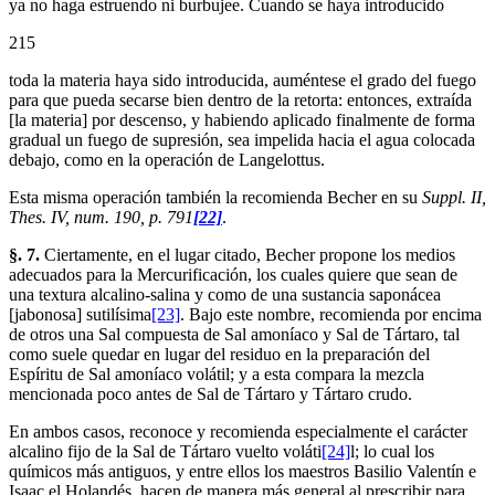
ya no haga estruendo ni burbujee. Cuando se haya introducido
215
toda la materia haya sido introducida, auméntese el grado del fuego
para que pueda secarse bien dentro de la retorta: entonces, extraída
[la materia] por descenso, y habiendo aplicado finalmente de forma
gradual un fuego de supresión, sea impelida hacia el agua colocada
debajo, como en la operación de Langelottus.
Esta misma operación también la recomienda Becher en su
Suppl. II,
Thes. IV, num. 190, p. 791
[22]
.
§. 7.
Ciertamente, en el lugar citado, Becher propone los medios
adecuados para la Mercurificación, los cuales quiere que sean de
una textura alcalino-salina y como de una sustancia saponácea
[jabonosa] sutilísima
[23]
. Bajo este nombre, recomienda por encima
de otros una Sal compuesta de Sal amoníaco y Sal de Tártaro, tal
como suele quedar en lugar del residuo en la preparación del
Espíritu de Sal amoníaco volátil; y a esta compara la mezcla
mencionada poco antes de Sal de Tártaro y Tártaro crudo.
En ambos casos, reconoce y recomienda especialmente el carácter
alcalino fijo de la Sal de Tártaro vuelto voláti
[24]
l; lo cual los
químicos más antiguos, y entre ellos los maestros Basilio Valentín e
Isaac el Holandés, hacen de manera más general al prescribir para