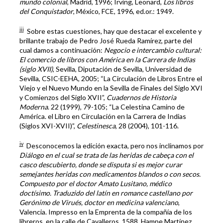
mundo colonial
, Madrid, 1996; Irving, Leonard,
Los libros
del Conquistador
, México, FCE, 1996, ed.or.: 1949.
iii
Sobre estas cuestiones, hay que destacar el excelente y
brillante trabajo de Pedro José Rueda Ramírez, parte del
cual damos a continuación:
Negocio e intercambio cultural:
El comercio de libros con América en la Carrera de Indias
(siglo XVII)
, Sevilla, Diputación de Sevilla, Universidad de
Sevilla, CSIC-EEHA, 2005; “La Circulación de Libros Entre el
Viejo y el Nuevo Mundo en la Sevilla de Finales del Siglo XVI
y Comienzos del Siglo XVII”,
Cuadernos de Historia
Moderna
. 22 (1999), 79-105; “La Celestina Camino de
América. el Libro en Circulación en la Carrera de Indias
(Siglos XVI-XVII)”,
Celestinesca
, 28 (2004), 101-116.
iv
Desconocemos la edición exacta, pero nos inclinamos por
Diálogo en el cual se trata de las heridas de cabeça con el
casco descubierto, donde se disputa si es mejor curar
semejantes heridas con medicamentos blandos o con secos.
Compuesto por el doctor Amato Lusitano, médico
doctísimo. Traduzido del latín en romance castellano por
Gerónimo de Virués, doctor en medicina valenciano
,
Valencia. Impresso en la Emprenta de la compañía de los
libreros, en la calle de Cavalleros, 1588. Hampe Martínez,