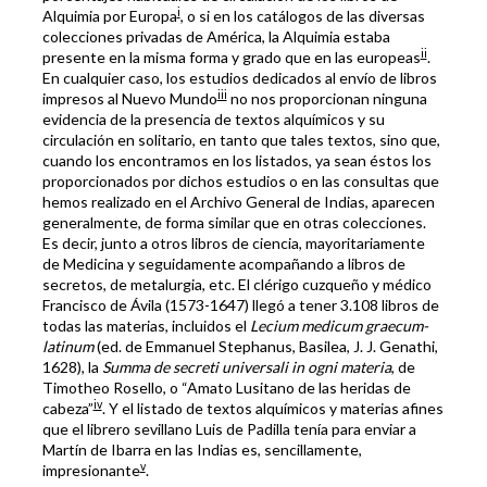
i
Alquimia por Europa
, o si en los catálogos de las diversas
colecciones privadas de América, la Alquimia estaba
ii
presente en la misma forma y grado que en las europeas
.
En cualquier caso, los estudios dedicados al envío de libros
iii
impresos al Nuevo Mundo
no nos proporcionan ninguna
evidencia de la presencia de textos alquímicos y su
circulación en solitario, en tanto que tales textos, sino que,
cuando los encontramos en los listados, ya sean éstos los
proporcionados por dichos estudios o en las consultas que
hemos realizado en el Archivo General de Indias, aparecen
generalmente, de forma similar que en otras colecciones.
Es decir, junto a otros libros de ciencia, mayoritariamente
de Medicina y seguidamente acompañando a libros de
secretos, de metalurgia, etc. El clérigo cuzqueño y médico
Francisco de Ávila (1573-1647) llegó a tener 3.108 libros de
todas las materias, incluidos el
Lecium medicum graecum-
latinum
(ed. de Emmanuel Stephanus, Basilea, J. J. Genathi,
1628), la
Summa de secreti universali in ogni materia
, de
Timotheo Rosello, o “Amato Lusitano de las heridas de
iv
cabeza”
. Y el listado de textos alquímicos y materias afines
que el librero sevillano Luis de Padilla tenía para enviar a
Martín de Ibarra en las Indias es, sencillamente,
v
impresionante
.