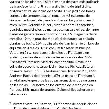
ystoria de las plantas. 161r: el espejo de astrologia judiciaria
de francisco juntino: 8 rs., marsilio ficino de triplici vita,
historia natural de indias de acosta. 162r: jardin de flores
curiosas de torquemada, en romance y 3 rs. Leonardo
Fiorabante, Espejo de çiencia vnibersal. En ytaliano, en 3
rales. 162v: Geronimo rucelli, Matiolo sobre Dioscorides,
epistolas medicinales de manardus, massa y otros, domingo
bañez de generacione et corricciones. 163r: agricola de re
metalica 12 rs, la practica medicinal de paracelso en latin,
plantas de fusiio, 164r: poligrafia de juan tritemio 5r, lulio de
alquimia en 3 reales. 165r: coelum filosoforum Phelipe
Vstadi en 2 rs. , secretos raçionales de Fierabante en
ytaliano, santes de ardoinis de benenis en 2 rales. 165v:
Theofastri Paraselsi Medicini compendium, Reymundo
Lullio de secretis naturae, latin, _Juanes Piçi cabalistarum
dosmata, Reymundi Luli testamentum, latine en 2 r. , 166r:
Andreas Bacius de benenis, 167r: La fisica de Fierabante,
en ytaliano, Fragoso de las cosas aromaticas que se traen
de las indias… Jouberto de los errores de la medicina en
frances. 168r: musa de jarabes, Çelum philosophorum en
latin en 2 rs.
vi
Álvarez Márquez, Carmen, “El itinerario de adquisiciones
de libros de mano de Hernando Colón,”
Historia,