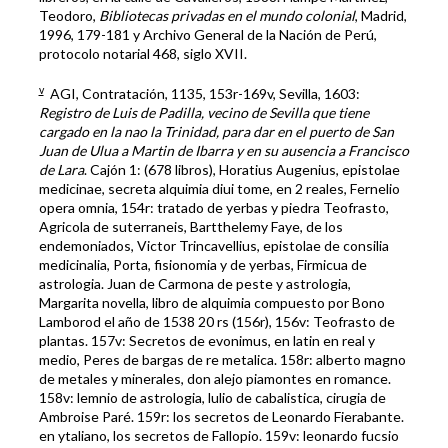
Teodoro,
Bibliotecas privadas en el mundo colonial
, Madrid,
1996, 179-181 y Archivo General de la Nación de Perú,
protocolo notarial 468, siglo XVII.
v
AGI, Contratación, 1135, 153r-169v, Sevilla, 1603:
Registro de Luis de Padilla, vecino de Sevilla que tiene
cargado en la nao la Trinidad, para dar en el puerto de San
Juan de Ulua a Martin de Ibarra y en su ausencia a Francisco
de Lara
. Cajón 1: (678 libros), Horatius Augenius, epistolae
medicinae, secreta alquimia diui tome, en 2 reales, Fernelio
opera omnia, 154r: tratado de yerbas y piedra Teofrasto,
Agricola de suterraneis, Bartthelemy Faye, de los
endemoniados, Victor Trincavellius, epistolae de consilia
medicinalia, Porta, fisionomia y de yerbas, Firmicua de
astrologia. Juan de Carmona de peste y astrologia,
Margarita novella, libro de alquimia compuesto por Bono
Lamborod el año de 1538 20 rs (156r), 156v: Teofrasto de
plantas. 157v: Secretos de evonimus, en latin en real y
medio, Peres de bargas de re metalica. 158r: alberto magno
de metales y minerales, don alejo piamontes en romance.
158v: lemnio de astrologia, lulio de cabalistica, cirugia de
Ambroise Paré. 159r: los secretos de Leonardo Fierabante.
en ytaliano, los secretos de Fallopio. 159v: leonardo fucsio