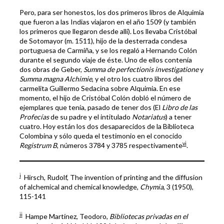
Pero, para ser honestos, los dos primeros libros de Alquimia
que fueron a las Indias viajaron en el año 1509 (y también
los primeros que llegaron desde allí). Los llevaba Cristóbal
de Sotomayor (m. 1511), hijo de la desterrada condesa
portuguesa de Carmiña, y se los regaló a Hernando Colón
durante el segundo viaje de éste. Uno de ellos contenía
dos obras de Geber,
Summa de perfectionis investigatione
y
Summa magna Alchimie
, y el otro los cuatro libros del
carmelita Guillermo Sedacina sobre Alquimia. En ese
momento, el hijo de Cristóbal Colón dobló el número de
ejemplares que tenía, pasado de tener dos (El
Libro de las
Profecías
de su padre y el intitulado
Notariatus
) a tener
cuatro. Hoy están los dos desaparecidos de la Biblioteca
Colombina y sólo queda el testimonio en el conocido
vi
Registrum B
, números 3784 y 3785 respectivamente
.
i
Hirsch, Rudolf, The invention of printing and the diffusion
of alchemical and chemical knowledge,
Chymia
, 3 (1950),
115-141
ii
Hampe Martínez, Teodoro,
Bibliotecas privadas en el