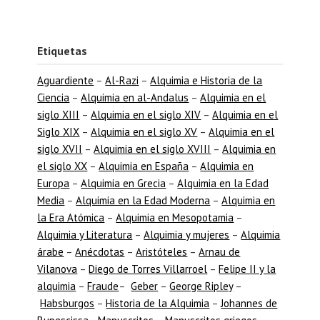
Etiquetas
Aguardiente
–
Al-Razi
–
Alquimia e Historia de la
Ciencia
–
Alquimia en al-Andalus
–
Alquimia en el
siglo XIII
–
Alquimia en el siglo XIV
–
Alquimia en el
Siglo XIX
–
Alquimia en el siglo XV
–
Alquimia en el
siglo XVII
–
Alquimia en el siglo XVIII
–
Alquimia en
el siglo XX
–
Alquimia en España
–
Alquimia en
Europa
–
Alquimia en Grecia
–
Alquimia en la Edad
Media
–
Alquimia en la Edad Moderna
–
Alquimia en
la Era Atómica
–
Alquimia en Mesopotamia
–
Alquimia y Literatura
–
Alquimia y mujeres
–
Alquimia
árabe
–
Anécdotas
–
Aristóteles
–
Arnau de
Vilanova
–
Diego de Torres Villarroel
–
Felipe II y la
alquimia
–
Fraude
–
Geber
–
George Ripley
–
Habsburgos
–
Historia de la Alquimia
–
Johannes de