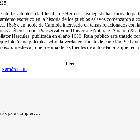
225.
s de los adeptos a la filosofía de Hermes Trismegisto han formado parte
samiento esotérico en la historia de los pueblos eslavos comenzaron a 
 ca. 1686), un noble de Carniola interesado en temas relacionados con la
ibuidos a él en su obra Praeservativum Universale Naturale. A natura 
bellator Hercules, publicada en el año 1680. Rain publicó este tratado c
 inició una polémica sobre la verdadera fuente de curación. Se hará p
lósofo medieval, que fue una de las fuentes de autoridad a la que recurr
Leer
, 
Ramón Llull
o más para comprar….