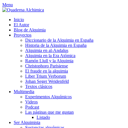
Skip
Menu
to
content
Inicio
El Autor
Blog de Alquimia
Proyectos
Diccionario de la Alquimia en España
Historia de la Alquimia en España
Alquimia en al-Andalus
Alquimia en la Era Atómica
Ramón Llull y la Alquimia
Christophoro Parisiense
El fraude en la alquimia
Liber Trium Verborum
Johan Seger Weidenfeld
Textos clásicos
Multimedia
Experimentos Alquímicos
Videos
Podcast
Las páginas que me gustan
Listado
Ser Alquimista
Sustancias alquímicas