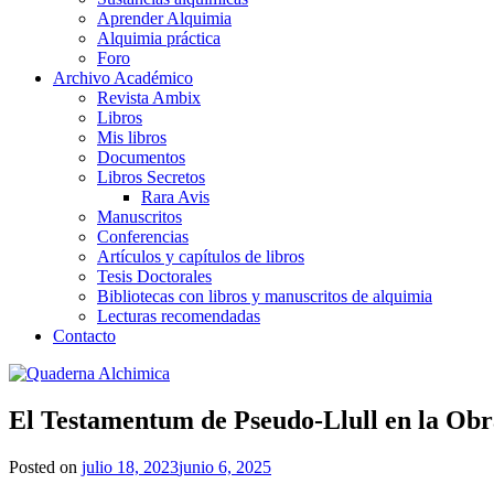
Aprender Alquimia
Alquimia práctica
Foro
Archivo Académico
Revista Ambix
Libros
Mis libros
Documentos
Libros Secretos
Rara Avis
Manuscritos
Conferencias
Artículos y capítulos de libros
Tesis Doctorales
Bibliotecas con libros y manuscritos de alquimia
Lecturas recomendadas
Contacto
El Testamentum de Pseudo-Llull en la Obra
Posted on
julio 18, 2023
junio 6, 2025