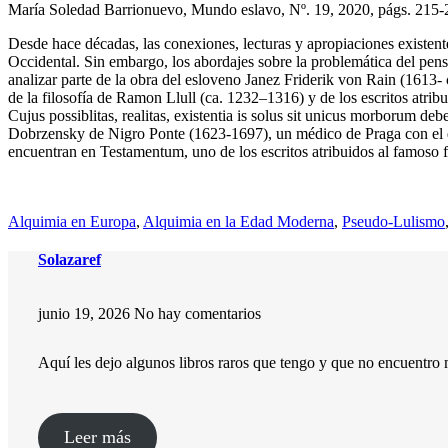
María Soledad Barrionuevo, Mundo eslavo, Nº. 19, 2020, págs. 215-
Desde hace décadas, las conexiones, lecturas y apropiaciones existente
Occidental. Sin embargo, los abordajes sobre la problemática del pen
analizar parte de la obra del esloveno Janez Friderik von Rain (1613-
de la filosofía de Ramon Llull (ca. 1232–1316) y de los escritos atr
Cujus possiblitas, realitas, existentia is solus sit unicus morborum de
Dobrzensky de Nigro Ponte (1623-1697), un médico de Praga con el que
encuentran en Testamentum, uno de los escritos atribuidos al famoso fi
Alquimia en Europa
, 
Alquimia en la Edad Moderna
, 
Pseudo-Lulismo
Solazaref
junio 19, 2026
No hay comentarios
Aquí les dejo algunos libros raros que tengo y que no encuentr
Leer más