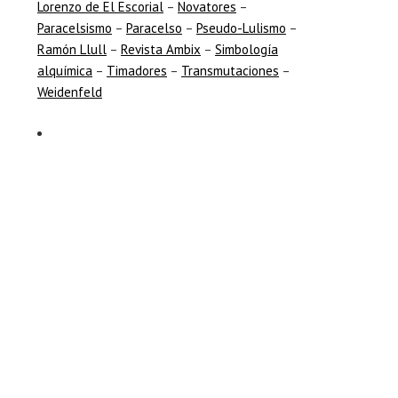
Lorenzo de El Escorial
–
Novatores
–
Paracelsismo
–
Paracelso
–
Pseudo-Lulismo
–
Leer
Ramón Llull
–
Revista Ambix
–
Simbología
alquímica
–
Timadores
–
Transmutaciones
–
Weidenfeld