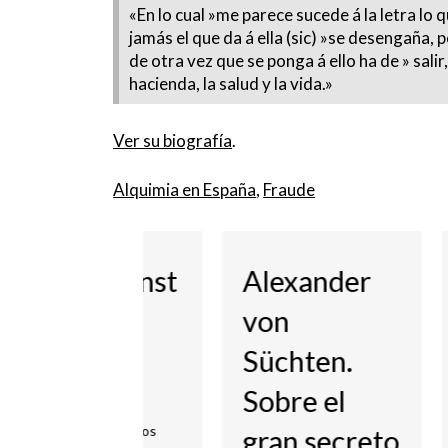
«En lo cual »me parece sucede á la letra lo
jamás el que da á ella (sic) »se desengaña,
de otra vez que se ponga á ello ha de » sali
hacienda, la salud y la vida.»
Ver su biografía
.
Alquimia en España
, 
Fraude
rg Ernst
Alexander
l y la
von
uimia
Süchten.
Para
Sobre el
char
7, 2026
y Comentarios
gran secreto