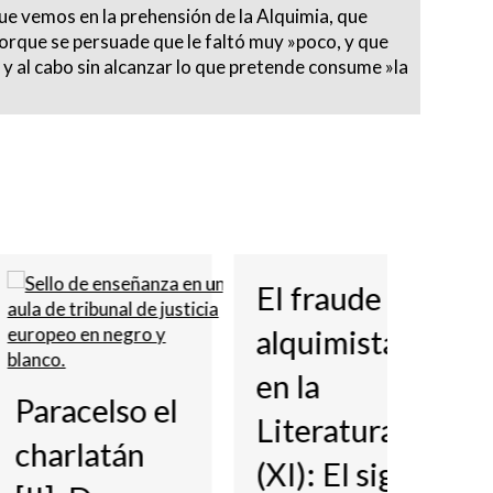
 que vemos en la prehensión de la Alquimia, que
 porque se persuade que le faltó muy »poco, y que
r, y al cabo sin alcanzar lo que pretende consume »la
El fraude del
Átom
alquimista
Alqu
en la
(XIV)
celso el
Literatura
ansie
latán
(XI): El siglo
mied