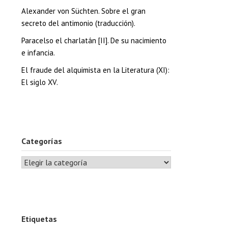
Alexander von Süchten. Sobre el gran
secreto del antimonio (traducción).
Paracelso el charlatán [II]. De su nacimiento
e infancia.
El fraude del alquimista en la Literatura (XI):
El siglo XV.
Solazaref
os y
Categorías
imia
Junio 19, 2026
No Hay Comentarios
. De la
Aquí les dejo algunos
dad al
libros raros que
tengo y que no
Etiquetas
o.
encuentro más para