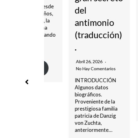
[II].
ducción. Desde
del
nac
a varios años,
antimonio
o décadas, la
e in
riografía ha
(traducción)
o demostrando
Julio 28
nte
.
No Hay 
caciones…
A pesar
Abril 26, 2026
exager
eer más
No Hay Comentarios
de libro
INTRODUCCIÓN
sobre l
Algunos datos
Parace
biográficos.
Proveniente de la
Le
prestigiosa familia
patricia de Danzig
von Zuchta,
anteriormente…