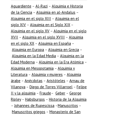
comprar….
Aguardiente
–
Al-Razi
–
Alquimia e Historia
 2025
de la Ciencia
–
Alquimia en al-Andalus
–
omentarios
Alquimia en el siglo XIII
–
Alquimia en el
Leer más
Georg
siglo XIV
–
Alquimia en el Siglo XIX
–
 hablado en
Alquimia en el siglo XV
–
Alquimia en el siglo
eriores
Stahl 
XVII
–
Alquimia en el siglo XVIII
–
Alquimia
las Bent
en el siglo XX
–
Alquimia en España
–
45) y de su
alqui
ta. Pero…
Alquimia en Europa
–
Alquimia en Grecia
–
Alquimia en la Edad Media
–
Alquimia en la
Mayo 7, 20
Edad Moderna
–
Alquimia en la Era Atómica
–
No Hay Com
r más
Alquimia en Mesopotamia
–
Alquimia y
Introducc
Literatura
–
Alquimia y mujeres
–
Alquimia
hace ya va
árabe
–
Anécdotas
–
Aristóteles
–
Arnau de
incluso dé
Vilanova
–
Diego de Torres Villarroel
–
Felipe
Historiog
II y la alquimia
–
Fraude
–
Geber
–
George
venido d
Ripley
–
Habsburgos
–
Historia de la Alquimia
mediante
–
Johannes de Rupescissa
–
Manuscritos
–
publicaci
Manuscritos griegos
–
Monasterio de San