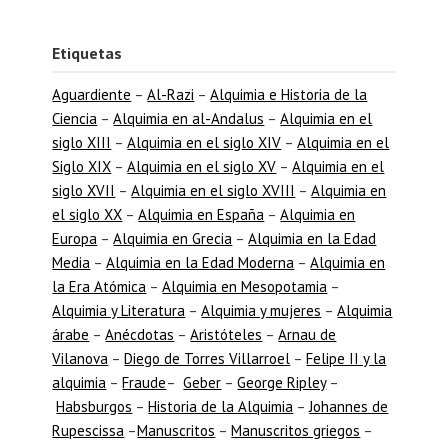
Etiquetas
Aguardiente
–
Al-Razi
–
Alquimia e Historia de la
Ciencia
–
Alquimia en al-Andalus
–
Alquimia en el
siglo XIII
–
Alquimia en el siglo XIV
–
Alquimia en el
Siglo XIX
–
Alquimia en el siglo XV
–
Alquimia en el
siglo XVII
–
Alquimia en el siglo XVIII
–
Alquimia en
el siglo XX
–
Alquimia en España
–
Alquimia en
Europa
–
Alquimia en Grecia
–
Alquimia en la Edad
Media
–
Alquimia en la Edad Moderna
–
Alquimia en
la Era Atómica
–
Alquimia en Mesopotamia
–
Alquimia y Literatura
–
Alquimia y mujeres
–
Alquimia
árabe
–
Anécdotas
–
Aristóteles
–
Arnau de
Vilanova
–
Diego de Torres Villarroel
–
Felipe II y la
alquimia
–
Fraude
–
Geber
–
George Ripley
–
Habsburgos
–
Historia de la Alquimia
–
Johannes de
Rupescissa
–
Manuscritos
–
Manuscritos griegos
–