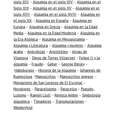
siglo XIII
–
Alquimia en el siglo XIV
–
Alquimia en el
Siglo XIX
–
Alquimia en el siglo XV
–
Alquimia en el
siglo XVII
–
Alquimia en el siglo XVIII
–
Alquimia en
el siglo XX
–
Alquimia en España
–
Alquimia en
Europa
–
Alquimia en Grecia
–
Alquimia en la Edad
Media
–
Alquimia en la Edad Moderna
–
Alquimia en
la Era Atómica
–
Alquimia en Mesopotamia
–
Alquimia y Literatura
–
Alquimia y mujeres
–
Alquimia
árabe
–
Anécdotas
–
Aristóteles
–
Arnau de
Vilanova
–
Diego de Torres Villarroel
–
Felipe II y la
alquimia
–
Fraude
–
Geber
–
George Ripley
–
Habsburgos
–
Historia de la Alquimia
–
Johannes de
Rupescissa
–
Manuscritos
–
Manuscritos griegos
–
Monasterio de San Lorenzo de El Escorial
–
Novatores
–
Paracelsismo
–
Paracelso
–
Pseudo-
Lulismo
–
Ramón Llull
–
Revista Ambix
–
Simbología
alquímica
–
Timadores
–
Transmutaciones
–
Weidenfeld