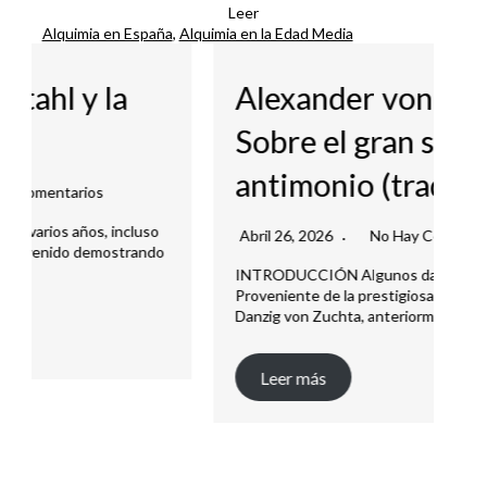
Leer
Alquimia en España
, 
Alquimia en la Edad Media
Alexander von Süchten.
Sobre el gran secreto del
[
antimonio (traducción).
i
Abril 26, 2026
No Hay Comentarios
INTRODUCCIÓN Algunos datos biográficos.
J
Proveniente de la prestigiosa familia patricia de
Danzig von Zuchta, anteriormente…
A
ar
Leer más