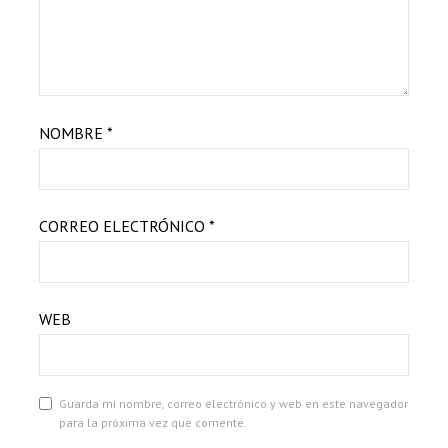
NOMBRE
*
CORREO ELECTRÓNICO
*
WEB
Guarda mi nombre, correo electrónico y web en este navegador
para la próxima vez que comente.