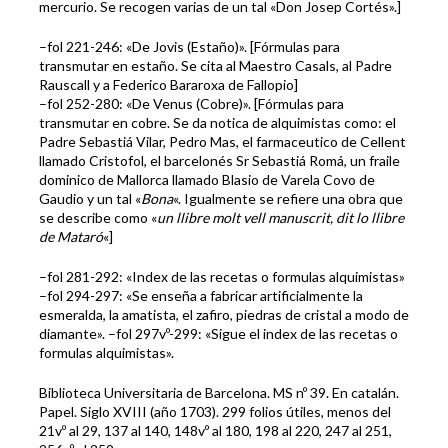
mercurio. Se recogen varias de un tal «Don Josep Cortés».]
–fol 221-246: «De Jovis (Estaño)». [Fórmulas para
transmutar en estaño. Se cita al Maestro Casals, al Padre
Rauscall y a Federico Bararoxa de Fallopio]
–fol 252-280: «De Venus (Cobre)». [Fórmulas para
transmutar en cobre. Se da notica de alquimistas como: el
Padre Sebastiá Vilar, Pedro Mas, el farmaceutico de Cellent
llamado Cristofol, el barcelonés Sr Sebastiá Romá, un fraile
dominico de Mallorca llamado Blasio de Varela Covo de
Gaudio y un tal «
Bona
«. Igualmente se refiere una obra que
se describe como «
un llibre molt vell manuscrit, dit lo llibre
de Mataró
«]
–fol 281-292: «Index de las recetas o formulas alquimistas»
–fol 294-297: «Se enseña a fabricar artificialmente la
esmeralda, la amatista, el zafiro, piedras de cristal a modo de
diamante». –fol 297vº-299: «Sigue el index de las recetas o
formulas alquimistas».
Biblioteca Universitaria de Barcelona. MS nº 39. En catalán.
Papel. Siglo XVIII (año 1703). 299 folios útiles, menos del
21vº al 29, 137 al 140, 148vº al 180, 198 al 220, 247 al 251,