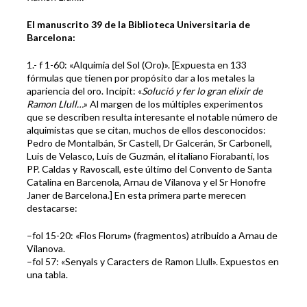
El manuscrito 39 de la Biblioteca Universitaria de
Barcelona:
1.- f 1-60: «Alquimia del Sol (Oro)». [Expuesta en 133
fórmulas que tienen por propósito dar a los metales la
apariencia del oro. Incipit: «
Solució y fer lo gran elixir de
Ramon Llull…
» Al margen de los múltiples experimentos
que se describen resulta interesante el notable número de
alquimistas que se citan, muchos de ellos desconocidos:
Pedro de Montalbán, Sr Castell, Dr Galcerán, Sr Carbonell,
Luis de Velasco, Luis de Guzmán, el italiano Fiorabanti, los
PP. Caldas y Ravoscall, este último del Convento de Santa
Catalina en Barcenola, Arnau de Vilanova y el Sr Honofre
Janer de Barcelona.] En esta primera parte merecen
destacarse:
–fol 15-20: «Flos Florum» (fragmentos) atribuido a Arnau de
Vilanova.
–fol 57: «Senyals y Caracters de Ramon Llull». Expuestos en
una tabla.