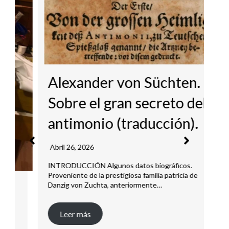
P
[
Alexander von Süchten.
i
Sobre el gran secreto del
antimonio (traducción).
Ju
A 
Abril 26, 2026
art
INTRODUCCIÓN Algunos datos biográficos.
Proveniente de la prestigiosa familia patricia de
Danzig von Zuchta, anteriormente…
Leer más