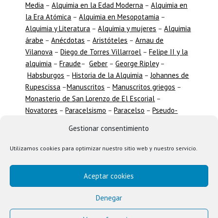
Media
–
Alquimia en la Edad Moderna
–
Alquimia en
la Era Atómica
–
Alquimia en Mesopotamia
–
Alquimia y Literatura
–
Alquimia y mujeres
–
Alquimia
árabe
–
Anécdotas
–
Aristóteles
–
Arnau de
Vilanova
–
Diego de Torres Villarroel
–
Felipe II y la
alquimia
–
Fraude
–
Geber
–
George Ripley
–
Habsburgos
–
Historia de la Alquimia
–
Johannes de
Rupescissa
–
Manuscritos
–
Manuscritos griegos
–
Monasterio de San Lorenzo de El Escorial
–
Novatores
–
Paracelsismo
–
Paracelso
–
Pseudo-
Lulismo
–
Ramón Llull
–
Revista Ambix
–
Simbología
Gestionar consentimiento
alquímica
–
Timadores
–
Transmutaciones
–
Weidenfeld
Utilizamos cookies para optimizar nuestro sitio web y nuestro servicio.
Aceptar cookies
Denegar