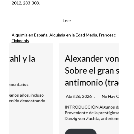
2012, 283-308.
Leer
Alquimia en España
, 
Alquimia en la Edad Media
, 
Francesc
Eiximenis
Alexander von Süchten.
P
Sobre el gran secreto del
[
antimonio (traducción).
i
Abril 26, 2026
No Hay Comentarios
INTRODUCCIÓN Algunos datos biográficos.
J
Proveniente de la prestigiosa familia patricia de
Danzig von Zuchta, anteriormente…
A 
ar