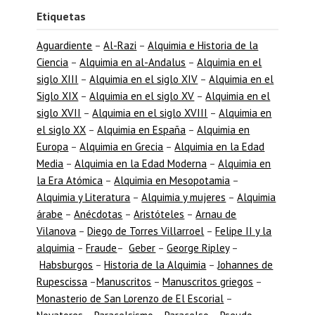
Etiquetas
Aguardiente
–
Al-Razi
–
Alquimia e Historia de la
Ciencia
–
Alquimia en al-Andalus
–
Alquimia en el
siglo XIII
–
Alquimia en el siglo XIV
–
Alquimia en el
Siglo XIX
–
Alquimia en el siglo XV
–
Alquimia en el
siglo XVII
–
Alquimia en el siglo XVIII
–
Alquimia en
el siglo XX
–
Alquimia en España
–
Alquimia en
Europa
–
Alquimia en Grecia
–
Alquimia en la Edad
Media
–
Alquimia en la Edad Moderna
–
Alquimia en
la Era Atómica
–
Alquimia en Mesopotamia
–
Alquimia y Literatura
–
Alquimia y mujeres
–
Alquimia
árabe
–
Anécdotas
–
Aristóteles
–
Arnau de
Vilanova
–
Diego de Torres Villarroel
–
Felipe II y la
alquimia
–
Fraude
–
Geber
–
George Ripley
–
Habsburgos
–
Historia de la Alquimia
–
Johannes de
Rupescissa
–
Manuscritos
–
Manuscritos griegos
–
Monasterio de San Lorenzo de El Escorial
–